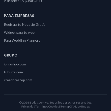
Asistente IA (ChatGPT)
PARA EMPRESAS
Registra tu Negocio Gratis
Widget para tu web
Para Wedding Planners
GRUPO
ioniashop.com
tuburra.com
creadorestop.com
© 2026 Bodas.com.ve. Todos los derechos reservados.
Privacidad
Terminos
Cookies
Sitemap
GitHub
AI Index