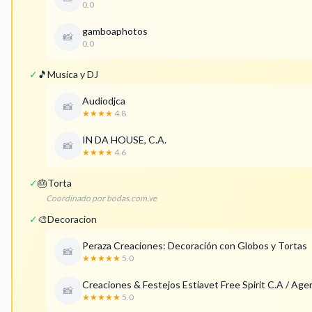
0.0
gamboaphotos
📸
0.0
✓
🎵
Musica y DJ
Audiodjca
📸
★★★★
4.8
IN DA HOUSE, C.A.
📸
★★★★
4.6
✓
🎂
Torta
Coordinado por bodas.com.ve
✓
🎨
Decoracion
Peraza Creaciones: Decoración con Globos y Tortas
📸
★★★★★
5.0
Creaciones & Festejos Estiavet Free Spirit C.A / Age
📸
★★★★★
5.0