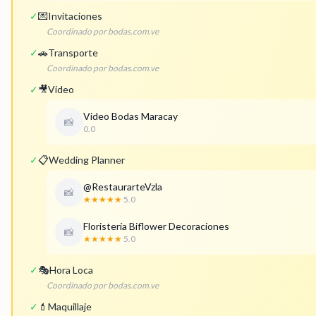
✓
💌
Invitaciones
Coordinado por bodas.com.ve
✓
🚗
Transporte
Coordinado por bodas.com.ve
✓
🎥
Video
Video Bodas Maracay
📸
0.0
✓
📋
Wedding Planner
@RestaurarteVzla
📸
★★★★★
5.0
Floristería Biflower Decoraciones
📸
★★★★★
5.0
✓
🎭
Hora Loca
Coordinado por bodas.com.ve
✓
💄
Maquillaje