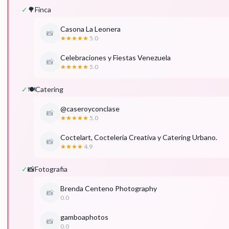
✓
🌳
Finca
Casona La Leonera
📸
★★★★★
5.0
Celebraciones y Fiestas Venezuela
📸
★★★★★
5.0
✓
🍽️
Catering
@caseroyconclase
📸
★★★★★
5.0
Coctelart, Cocteleria Creativa y Catering Urbano.
📸
★★★★
4.9
✓
📸
Fotografia
Brenda Centeno Photography
📸
0.0
gamboaphotos
📸
0.0