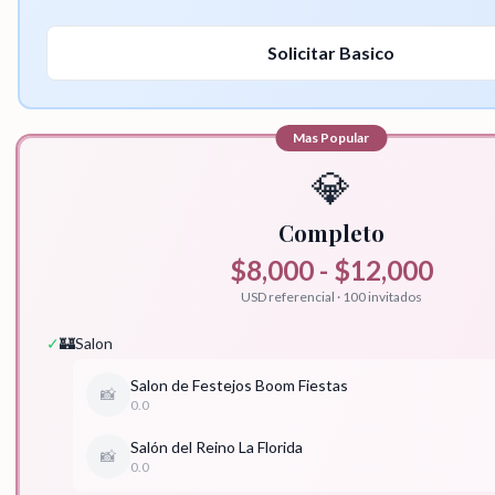
Solicitar
Basico
Mas Popular
💎
Completo
$8,000 - $12,000
USD referencial · 100 invitados
✓
🏰
Salon
Salon de Festejos Boom Fiestas
📸
0.0
Salón del Reino La Florida
📸
0.0