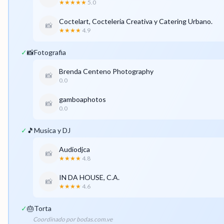
★★★★★
5.0
Coctelart, Cocteleria Creativa y Catering Urbano.
📸
★★★★
4.9
✓
📸
Fotografia
Brenda Centeno Photography
📸
0.0
gamboaphotos
📸
0.0
✓
🎵
Musica y DJ
Audiodjca
📸
★★★★
4.8
IN DA HOUSE, C.A.
📸
★★★★
4.6
✓
🎂
Torta
Coordinado por bodas.com.ve