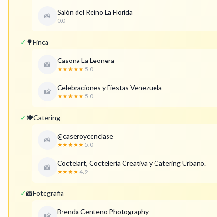
Salón del Reino La Florida
📸
0.0
✓
🌳
Finca
Casona La Leonera
📸
★★★★★
5.0
Celebraciones y Fiestas Venezuela
📸
★★★★★
5.0
✓
🍽️
Catering
@caseroyconclase
📸
★★★★★
5.0
Coctelart, Cocteleria Creativa y Catering Urbano.
📸
★★★★
4.9
✓
📸
Fotografia
Brenda Centeno Photography
📸