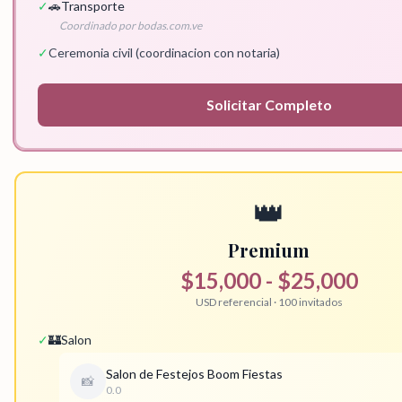
✓
🚗
Transporte
Coordinado por bodas.com.ve
✓
Ceremonia civil (coordinacion con notaria)
Solicitar
Completo
👑
Premium
$15,000 - $25,000
USD referencial · 100 invitados
✓
🏰
Salon
Salon de Festejos Boom Fiestas
📸
0.0