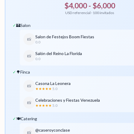
$4,000 - $6,000
USD referencial · 100 invitados
✓
🏰
Salon
Salon de Festejos Boom Fiestas
📸
0.0
Salón del Reino La Florida
📸
0.0
✓
🌳
Finca
Casona La Leonera
📸
★★★★★
5.0
Celebraciones y Fiestas Venezuela
📸
★★★★★
5.0
✓
🍽️
Catering
@caseroyconclase
📸