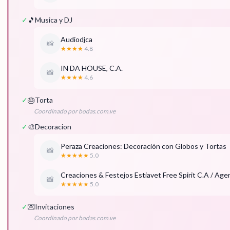
✓
🎵
Musica y DJ
Audiodjca
📸
★★★★
4.8
IN DA HOUSE, C.A.
📸
★★★★
4.6
✓
🎂
Torta
Coordinado por bodas.com.ve
✓
🎨
Decoracion
Peraza Creaciones: Decoración con Globos y Tortas
📸
★★★★★
5.0
Creaciones & Festejos Estiavet Free Spirit C.A / Age
📸
★★★★★
5.0
✓
💌
Invitaciones
Coordinado por bodas.com.ve