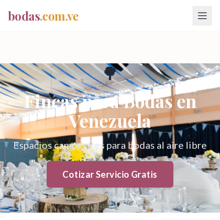
bodas
.com.ve
🌳
Fincas para Bodas
en
Venezuela
Espacios campestres para bodas al aire libre
Cotizar Servicio Gratis