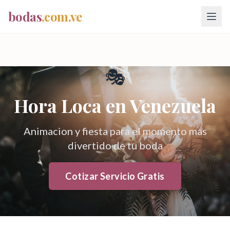
bodas
.com.ve
🎭
Hora Loca
en Venezuela
Animacion y fiesta para el momento mas
divertido de tu boda
Cotizar Servicio Gratis