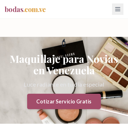
bodas
.com.ve
💄
Maquillaje para Novias
en Venezuela
Luce radiante en tu día especial
Cotizar Servicio Gratis