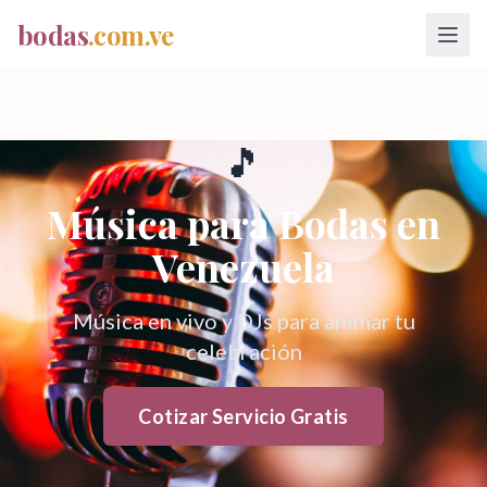
bodas
.com.ve
🎵
Música para Bodas
en
Venezuela
Música en vivo y DJs para animar tu
celebración
Cotizar Servicio Gratis