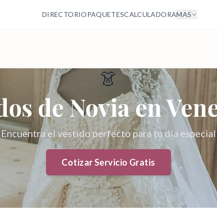
DIRECTORIO
PAQUETES
CALCULADORA
MAS
👗
dos de Novia
en Vene
Encuentra el vestido perfecto para tu día especial
Cotizar Servicio Gratis