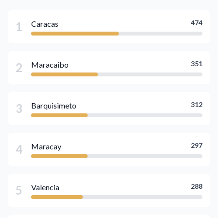
474
Caracas
1
351
Maracaibo
2
312
Barquisimeto
3
297
Maracay
4
288
Valencia
5