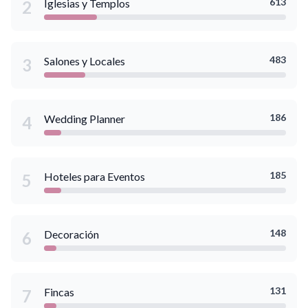
613
Iglesias y Templos
2
483
Salones y Locales
3
186
Wedding Planner
4
185
Hoteles para Eventos
5
148
Decoración
6
131
Fincas
7