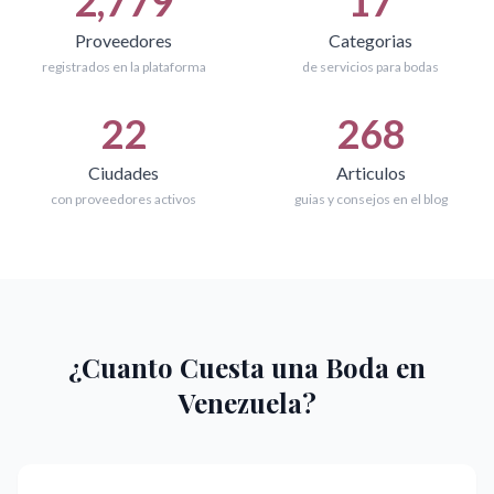
2,779
17
Proveedores
Categorias
registrados en la plataforma
de servicios para bodas
22
268
Ciudades
Articulos
con proveedores activos
guias y consejos en el blog
¿Cuanto Cuesta una Boda en
Venezuela?