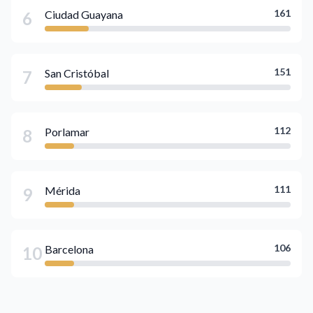
161
Ciudad Guayana
6
151
San Cristóbal
7
112
Porlamar
8
111
Mérida
9
106
Barcelona
10