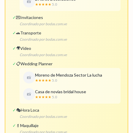
📸
★★★★★
5.0
✓
💌
Invitaciones
Coordinado por bodas.com.ve
✓
🚗
Transporte
Coordinado por bodas.com.ve
✓
🎥
Video
Coordinado por bodas.com.ve
✓
📋
Wedding Planner
Moreno de Mendoza Sector La lucha
📸
★★★★★
5.0
Casa de novias bridal house
📸
★★★★★
5.0
✓
🎭
Hora Loca
Coordinado por bodas.com.ve
✓
💄
Maquillaje
Coordinado por bodas.com.ve