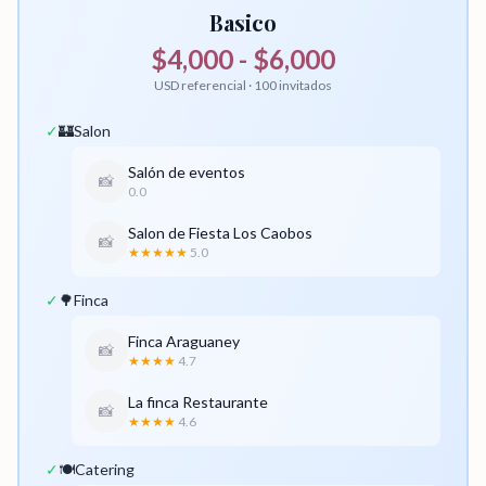
Basico
$4,000 - $6,000
USD referencial · 100 invitados
✓
🏰
Salon
Salón de eventos
📸
0.0
Salon de Fiesta Los Caobos
📸
★★★★★
5.0
✓
🌳
Finca
Finca Araguaney
📸
★★★★
4.7
La finca Restaurante
📸
★★★★
4.6
✓
🍽️
Catering