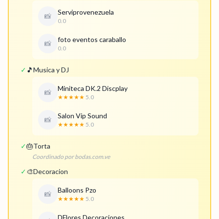
Serviprovenezuela
📸
0.0
foto eventos caraballo
📸
0.0
✓
🎵
Musica y DJ
Miniteca DK.2 Discplay
📸
★★★★★
5.0
Salon Vip Sound
📸
★★★★★
5.0
✓
🎂
Torta
Coordinado por bodas.com.ve
✓
🎨
Decoracion
Balloons Pzo
📸
★★★★★
5.0
DFlores Decoraciones