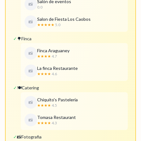
Salón de eventos
📸
0.0
Salon de Fiesta Los Caobos
📸
★★★★★
5.0
✓
🌳
Finca
Finca Araguaney
📸
★★★★
4.7
La finca Restaurante
📸
★★★★
4.6
✓
🍽️
Catering
Chiquito's Pastelería
📸
★★★★
4.5
Tomasa Restaurant
📸
★★★★
4.3
✓
📸
Fotografia