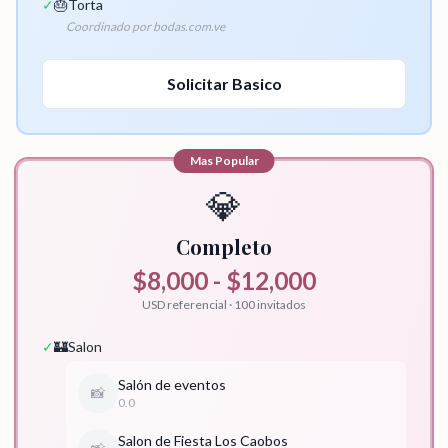
✓
🎂
Torta
Coordinado por bodas.com.ve
Solicitar
Basico
Mas Popular
💎
Completo
$8,000 - $12,000
USD referencial · 100 invitados
✓
🏰
Salon
Salón de eventos
📸
0.0
Salon de Fiesta Los Caobos