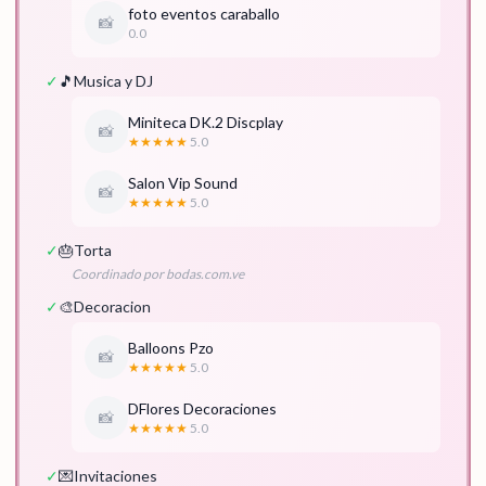
foto eventos caraballo
📸
0.0
✓
🎵
Musica y DJ
Miniteca DK.2 Discplay
📸
★★★★★
5.0
Salon Vip Sound
📸
★★★★★
5.0
✓
🎂
Torta
Coordinado por bodas.com.ve
✓
🎨
Decoracion
Balloons Pzo
📸
★★★★★
5.0
DFlores Decoraciones
📸
★★★★★
5.0
✓
💌
Invitaciones