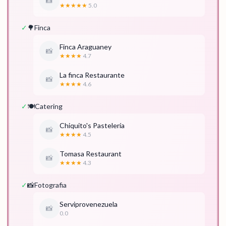
📸
★★★★★
5.0
✓
🌳
Finca
Finca Araguaney
📸
★★★★
4.7
La finca Restaurante
📸
★★★★
4.6
✓
🍽️
Catering
Chiquito's Pastelería
📸
★★★★
4.5
Tomasa Restaurant
📸
★★★★
4.3
✓
📸
Fotografia
Serviprovenezuela
📸
0.0