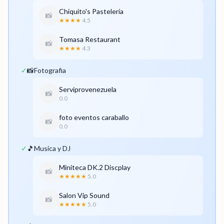
Chiquito's Pastelería
📸
★★★★
4.5
Tomasa Restaurant
📸
★★★★
4.3
✓
📸
Fotografia
Serviprovenezuela
📸
0.0
foto eventos caraballo
📸
0.0
✓
🎵
Musica y DJ
Miniteca DK.2 Discplay
📸
★★★★★
5.0
Salon Vip Sound
📸
★★★★★
5.0