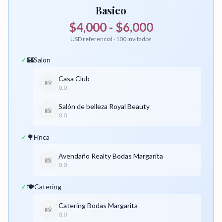
Basico
$4,000 - $6,000
USD referencial · 100 invitados
✓
🏰
Salon
Casa Club
📸
0.0
Salón de belleza Royal Beauty
📸
0.0
✓
🌳
Finca
Avendaño Realty Bodas Margarita
📸
0.0
✓
🍽️
Catering
Catering Bodas Margarita
📸
0.0