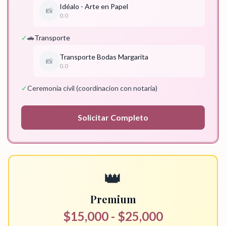
Idéalo - Arte en Papel
📸
0.0
✓
🚗
Transporte
Transporte Bodas Margarita
📸
0.0
✓
Ceremonia civil (coordinacion con notaria)
Solicitar
Completo
👑
Premium
$15,000 - $25,000