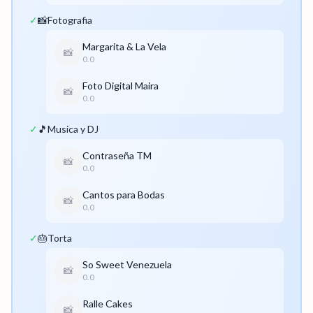
✓
📸
Fotografia
Margarita & La Vela
📸
0.0
Foto Digital Maira
📸
0.0
✓
🎵
Musica y DJ
Contraseña TM
📸
0.0
Cantos para Bodas
📸
0.0
✓
🎂
Torta
So Sweet Venezuela
📸
0.0
Ralle Cakes
📸