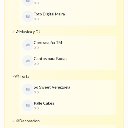
📸
0.0
Foto Digital Maira
📸
0.0
✓
🎵
Musica y DJ
Contraseña TM
📸
0.0
Cantos para Bodas
📸
0.0
✓
🎂
Torta
So Sweet Venezuela
📸
0.0
Ralle Cakes
📸
0.0
✓
🎨
Decoracion