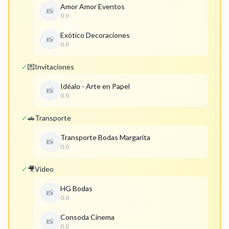
Amor Amor Eventos
📸
0.0
Exótico Decoraciones
📸
0.0
✓
💌
Invitaciones
Idéalo - Arte en Papel
📸
0.0
✓
🚗
Transporte
Transporte Bodas Margarita
📸
0.0
✓
🎥
Video
HG Bodas
📸
0.0
Consoda Cinema
📸
0.0