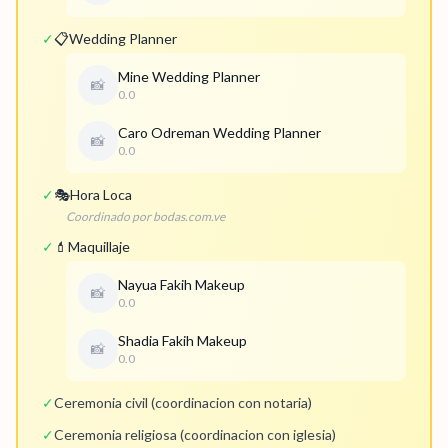
✓
📋
Wedding Planner
Mine Wedding Planner
📸
0.0
Caro Odreman Wedding Planner
📸
0.0
✓
🎭
Hora Loca
Coordinado por bodas.com.ve
✓
💄
Maquillaje
Nayua Fakih Makeup
📸
0.0
Shadia Fakih Makeup
📸
0.0
✓
Ceremonia civil (coordinacion con notaria)
✓
Ceremonia religiosa (coordinacion con iglesia)