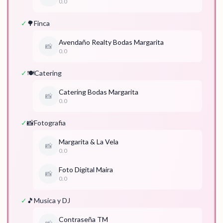
0.0
✓
🌳
Finca
Avendaño Realty Bodas Margarita
📸
0.0
✓
🍽️
Catering
Catering Bodas Margarita
📸
0.0
✓
📸
Fotografia
Margarita & La Vela
📸
0.0
Foto Digital Maira
📸
0.0
✓
🎵
Musica y DJ
Contraseña TM