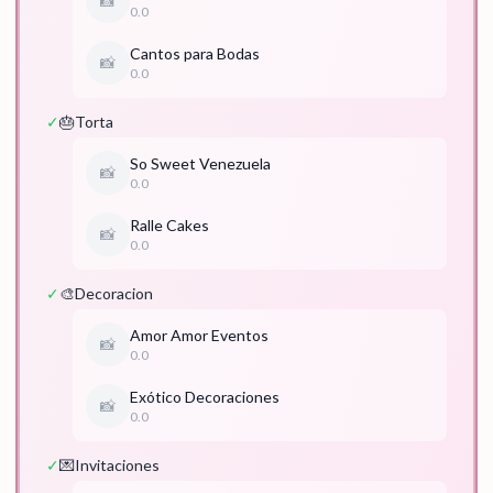
📸
0.0
Cantos para Bodas
📸
0.0
✓
🎂
Torta
So Sweet Venezuela
📸
0.0
Ralle Cakes
📸
0.0
✓
🎨
Decoracion
Amor Amor Eventos
📸
0.0
Exótico Decoraciones
📸
0.0
✓
💌
Invitaciones