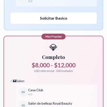
0.0
Solicitar
Basico
Mas Popular
💎
Completo
$8,000 - $12,000
USD referencial · 100 invitados
✓
🏰
Salon
Casa Club
📸
0.0
Salón de belleza Royal Beauty
📸