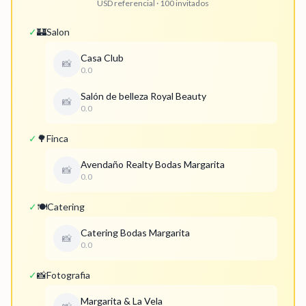
USD referencial · 100 invitados
✓
🏰
Salon
Casa Club
📸
0.0
Salón de belleza Royal Beauty
📸
0.0
✓
🌳
Finca
Avendaño Realty Bodas Margarita
📸
0.0
✓
🍽️
Catering
Catering Bodas Margarita
📸
0.0
✓
📸
Fotografia
Margarita & La Vela