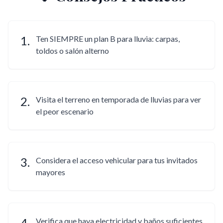
1
.
Ten SIEMPRE un plan B para lluvia: carpas,
toldos o salón alterno
2
.
Visita el terreno en temporada de lluvias para ver
el peor escenario
3
.
Considera el acceso vehicular para tus invitados
mayores
4
.
Verifica que haya electricidad y baños suficientes